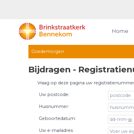
Doorgaan
naar
inhoud
Home
Goedemorgen
Bijdragen - Registrati
Vraag op deze pagina uw registratienummer
Uw postcode:
Huisnummer:
Geboortedatum:
Uw e-mailadres: